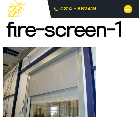
0314 - 662419
fire-screen-1