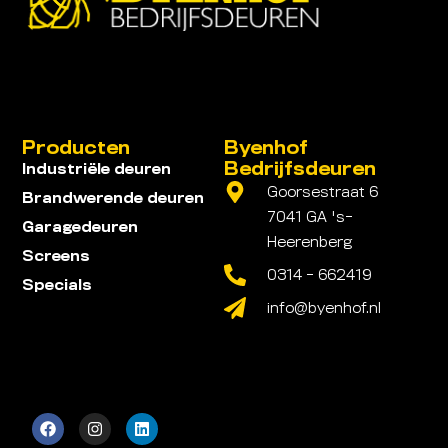
Producten
Byenhof
Bedrijfsdeuren
Industriële deuren
Goorsestraat 6
Brandwerende deuren
7041 GA 's-
Garagedeuren
Heerenberg
Screens
0314 - 662419
Specials
info@byenhof.nl