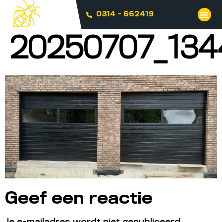
0314 - 662419
20250707_134
Geef een reactie
Je e-mailadres wordt niet gepubliceerd.