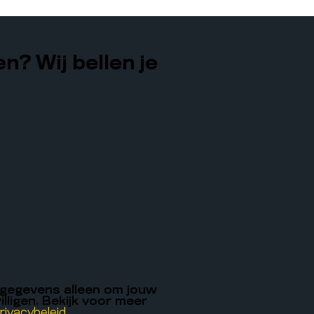
n? Wij bellen je
 gegevens alleen om jouw
illigen. Bekijk voor meer
rivacybeleid