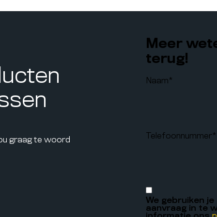
Meer wete
terug!
ducten
Naam
*
assen
Telefoonnummer
*
jou graag te woord
We gebruiken je
aanvraag in te w
informatie ons
p