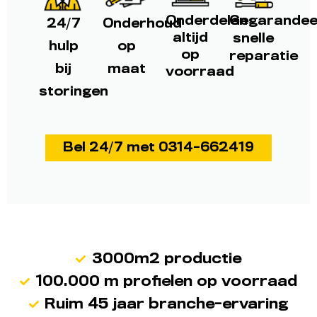
Onderdelen
Gegarandee
24/7
Onderhoud
altijd
snelle
hulp
op
op
reparatie
bij
maat
voorraad
storingen
Bel 24/7 met 0314-662419
3000m2 productie
100.000 m profielen op voorraad
Ruim 45 jaar branche-ervaring