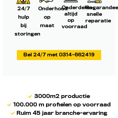
Onderdelen
Gegarandee
24/7
Onderhoud
altijd
snelle
hulp
op
op
reparatie
bij
maat
voorraad
storingen
Bel 24/7 met 0314-662419
3000m2 productie
100.000 m profielen op voorraad
Ruim 45 jaar branche-ervaring