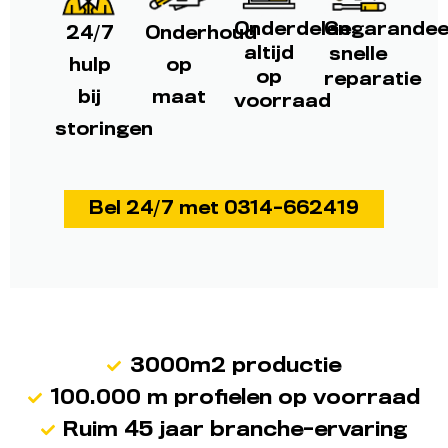
Onderdelen
Gegarandee
24/7
Onderhoud
altijd
snelle
hulp
op
op
reparatie
bij
maat
voorraad
storingen
Bel 24/7 met 0314-662419
3000m2 productie
100.000 m profielen op voorraad
Ruim 45 jaar branche-ervaring