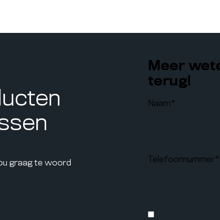
Meer wete
terug!
ducten
Naam
*
assen
Telefoonnummer
*
jou graag te woord