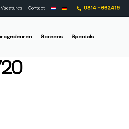
0314 - 662419
Vacatures
Contact
aragedeuren
Screens
Specials
720