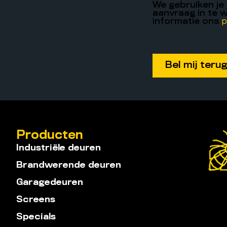
We gebruiken je
aanvraag in te w
informatie ons
p
Producten
Industriële deuren
Brandwerende deuren
Garagedeuren
Screens
Specials