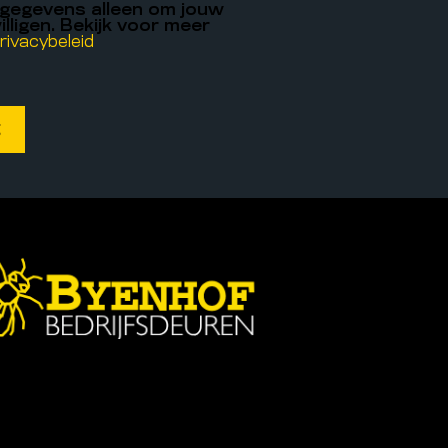
 gegevens alleen om jouw
illigen. Bekijk voor meer
rivacybeleid