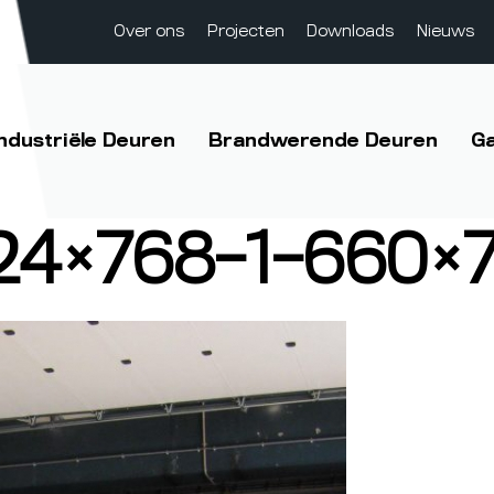
Over ons
Projecten
Downloads
Nieuws
Industriële Deuren
Brandwerende Deuren
G
024×768-1-660×