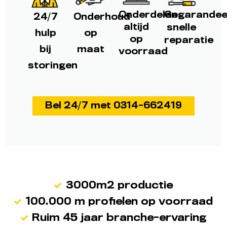
Onderdelen
Gegarandee
24/7
Onderhoud
altijd
snelle
hulp
op
op
reparatie
bij
maat
voorraad
storingen
Bel 24/7 met 0314-662419
3000m2 productie
100.000 m profielen op voorraad
Ruim 45 jaar branche-ervaring