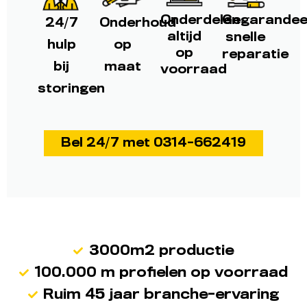
Onderdelen
Gegarandee
24/7
Onderhoud
altijd
snelle
hulp
op
op
reparatie
bij
maat
voorraad
storingen
Bel 24/7 met 0314-662419
3000m2 productie
100.000 m profielen op voorraad
Ruim 45 jaar branche-ervaring