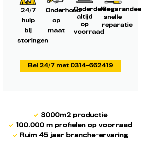
Onderdelen
Gegarandee
24/7
Onderhoud
altijd
snelle
hulp
op
op
reparatie
bij
maat
voorraad
storingen
Bel 24/7 met 0314-662419
3000m2 productie
100.000 m profielen op voorraad
Ruim 45 jaar branche-ervaring