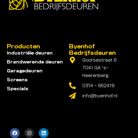
Producten
Byenhof
Bedrijfsdeuren
Industriële deuren
Goorsestraat 6
Brandwerende deuren
7041 GA 's-
Garagedeuren
Heerenberg
Screens
0314 - 662419
Specials
info@byenhof.nl