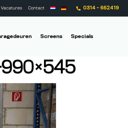
0314 - 662419
Vacatures
Contact
aragedeuren
Screens
Specials
-990×545