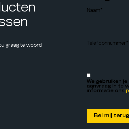
ducten
Naam
*
assen
Telefoonnummer
*
jou graag te woord
We gebruiken je
aanvraag in te w
informatie ons
p