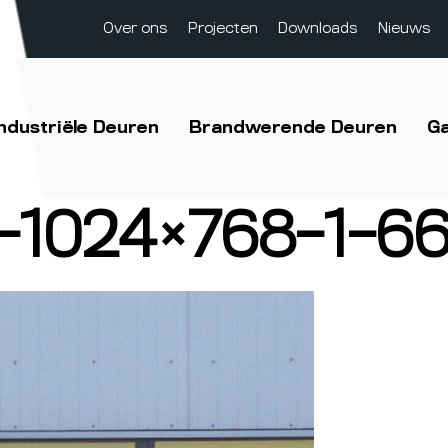
Over ons
Projecten
Downloads
Nieuws
Industriële Deuren
Brandwerende Deuren
G
3-1024×768-1-6