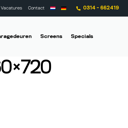
0314 - 662419
Vacatures
Contact
aragedeuren
Screens
Specials
60×720