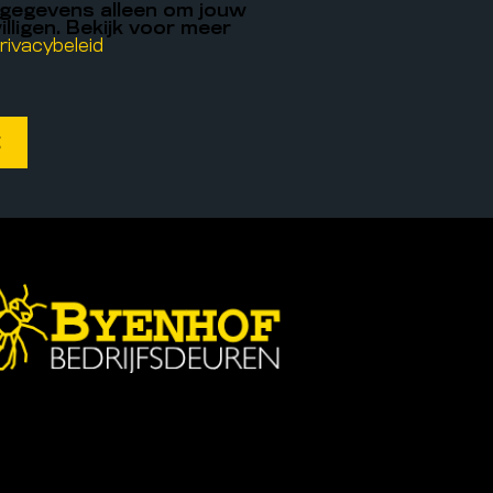
 gegevens alleen om jouw
illigen. Bekijk voor meer
rivacybeleid