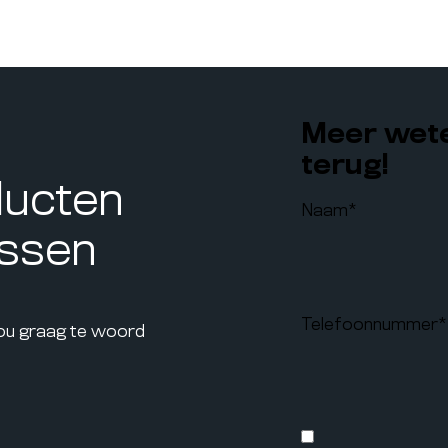
Meer wete
terug!
ducten
Naam
*
assen
Telefoonnummer
*
jou graag te woord