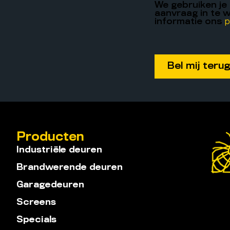
We gebruiken je
aanvraag in te w
informatie ons
p
Producten
Industriële deuren
Brandwerende deuren
Garagedeuren
Screens
Specials