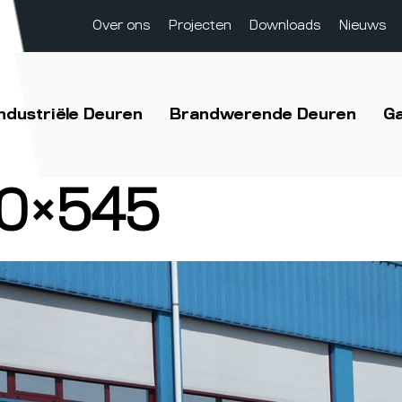
Over ons
Projecten
Downloads
Nieuws
Industriële Deuren
Brandwerende Deuren
G
90×545