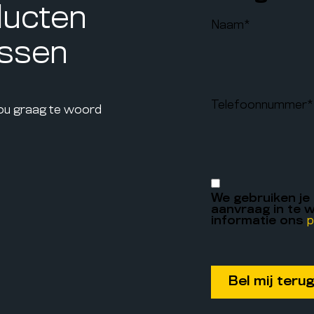
ducten
Naam
*
assen
Telefoonnummer
*
jou graag te woord
We gebruiken je
aanvraag in te w
informatie ons
p