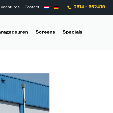
0314 - 662419
Vacatures
Contact
aragedeuren
Screens
Specials