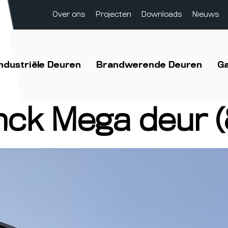
Over ons
Projecten
Downloads
Nieuws
Industriële Deuren
Brandwerende Deuren
G
ck Mega deur (