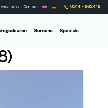
0314 - 662419
Vacatures
Contact
aragedeuren
Screens
Specials
8)