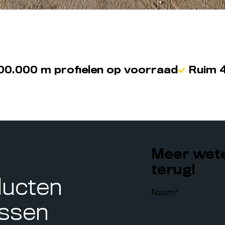
00.000 m profielen op voorraad
Ruim 4
Meer wete
terug!
ducten
Naam
*
assen