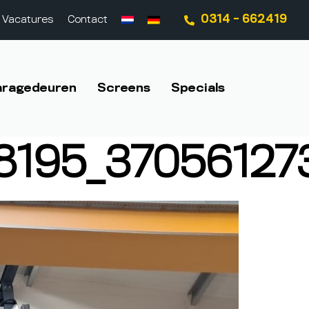
0314 - 662419
Vacatures
Contact
aragedeuren
Screens
Specials
8195_37056127