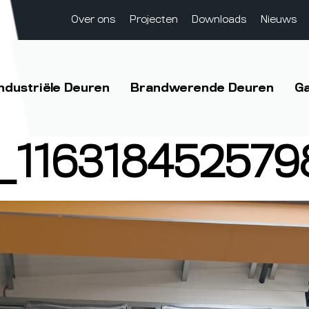
Over ons
Projecten
Downloads
Nieuws
Industriële Deuren
Brandwerende Deuren
G
_116318452579