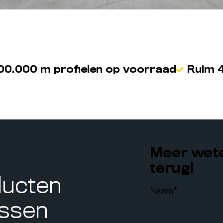
00.000 m profielen op voorraad
Ruim 4
Meer wete
terug!
ducten
Naam
*
assen