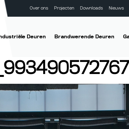
Over ons
Projecten
Downloads
Nieuws
Industriële Deuren
Brandwerende Deuren
G
_993490572767