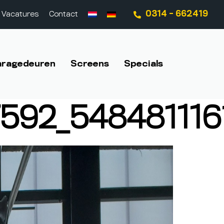
0314 - 662419
Vacatures
Contact
aragedeuren
Screens
Specials
592_548481116