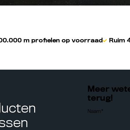
00.000 m profielen op voorraad
Ruim 4
Meer wete
terug!
ducten
Naam
*
assen