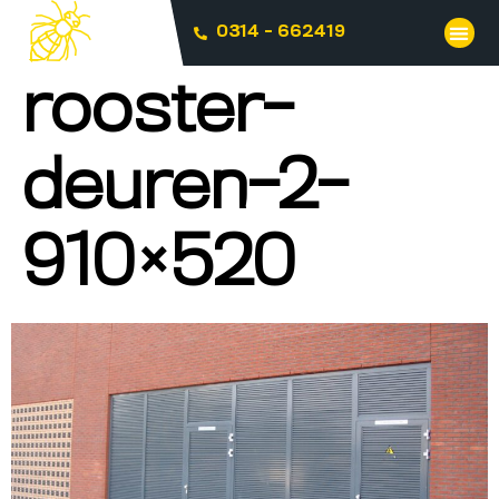
0314 - 662419
rooster-
deuren-2-
910×520