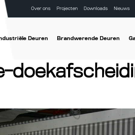
Over ons
Projecten
Downloads
Nieuws
Industriële Deuren
Brandwerende Deuren
G
-doekafscheidi