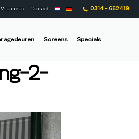
0314 - 662419
Vacatures
Contact
aragedeuren
Screens
Specials
ng-2-