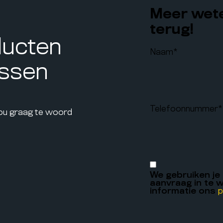
Meer wete
terug!
ducten
Naam
*
assen
Telefoonnummer
*
jou graag te woord
We gebruiken je
aanvraag in te w
informatie ons
p