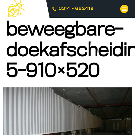
0314 - 662419
beweegbare-
doekafscheidi
5-910×520