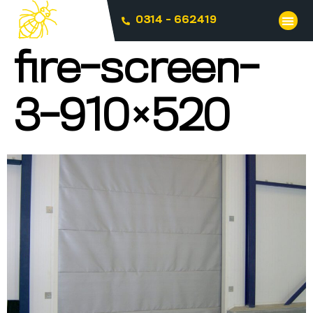
0314 - 662419
fire-screen-
3-910×520