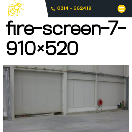
0314 - 662419
fire-screen-7-
910×520