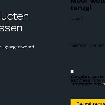
Meer wete
terug!
ducten
Naam
*
assen
Telefoonnummer
*
jou graag te woord
We gebruiken je
aanvraag in te w
informatie ons
p