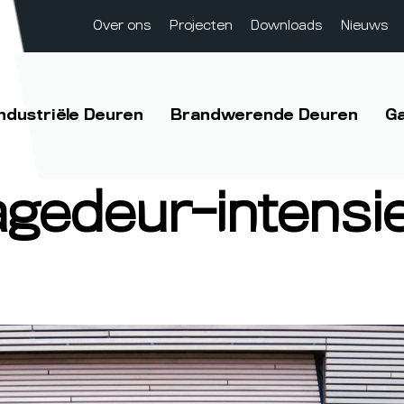
Over ons
Projecten
Downloads
Nieuws
Industriële Deuren
Brandwerende Deuren
G
gedeur-intensi