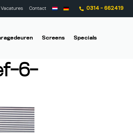
0314 - 662419
Vacatures
Contact
aragedeuren
Screens
Specials
ef-6-