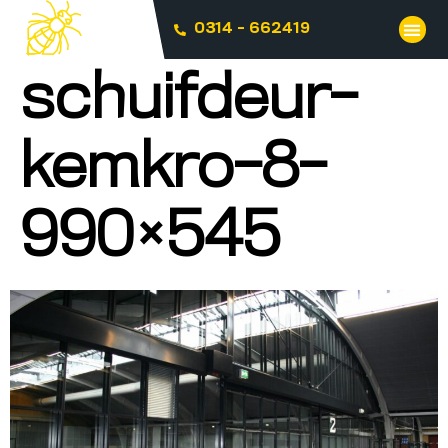
0314 - 662419
schuifdeur-
kemkro-8-
990×545