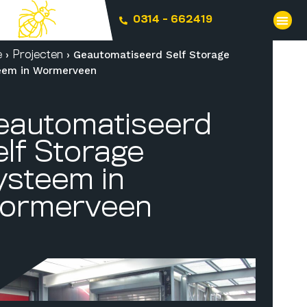
0314 - 662419
›
›
Geautomatiseerd Self Storage
e
Projecten
eem in Wormerveen
eautomatiseerd
elf Storage
ysteem in
ormerveen