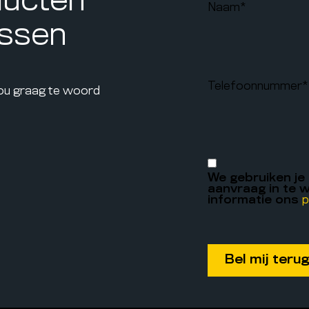
ducten
Naam
*
assen
Telefoonnummer
*
jou graag te woord
We gebruiken je
aanvraag in te w
informatie ons
p