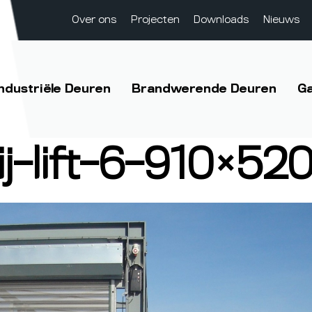
Over ons
Projecten
Downloads
Nieuws
Industriële Deuren
Brandwerende Deuren
G
j-lift-6-910×52