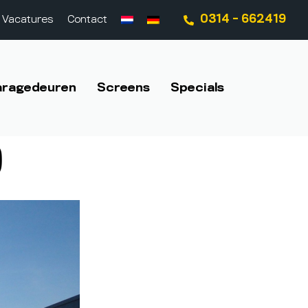
0314 - 662419
Vacatures
Contact
aragedeuren
Screens
Specials
0