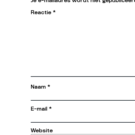
Je e-mailadres wordt niet gepubliceer
Reactie
*
Naam
*
E-mail
*
Website