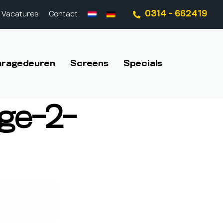
0314 - 662419
Vacatures
Contact
aragedeuren
Screens
Specials
ge-2-