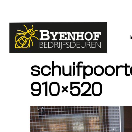
schuifpoor
910×520