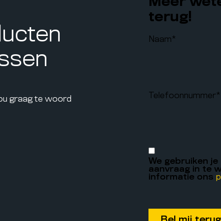
Meer wete
terug!
ducten
Naam
*
assen
Telefoonnummer
*
jou graag te woord
We gebruiken je
aanvraag in te w
informatie ons
p