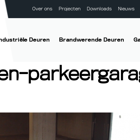
Over ons
Projecten
Downloads
Nieuws
Industriële Deuren
Brandwerende Deuren
G
ten-parkeergara