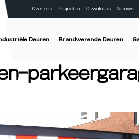
Over ons
Projecten
Downloads
Nieuws
Industriële Deuren
Brandwerende Deuren
G
ten-parkeergara