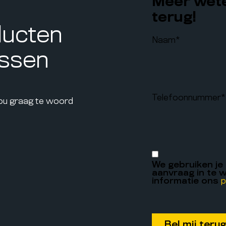
Meer wete
terug!
ducten
Naam
*
assen
Telefoonnummer
*
jou graag te woord
We gebruiken je
aanvraag in te w
informatie ons
p