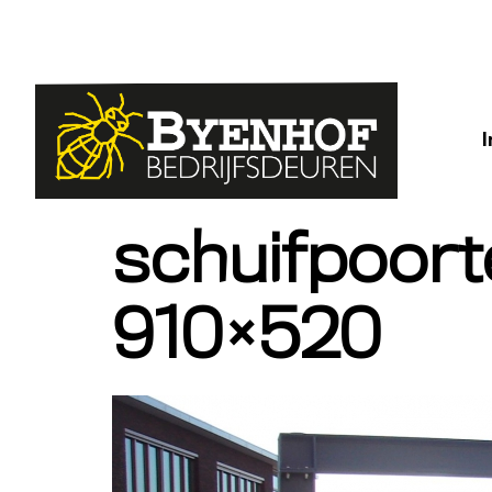
schuifpoor
910×520