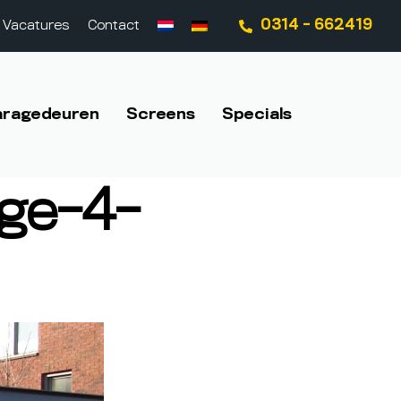
0314 - 662419
Vacatures
Contact
aragedeuren
Screens
Specials
ge-4-