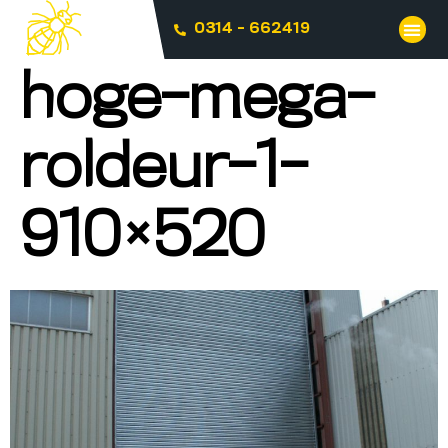
0314 - 662419
hoge-mega-
roldeur-1-
910×520