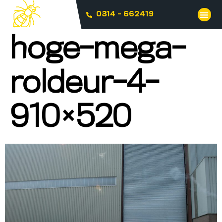
0314 - 662419
hoge-mega-
roldeur-4-
910×520