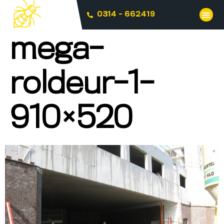
0314 - 662419
mega-
roldeur-1-
910×520