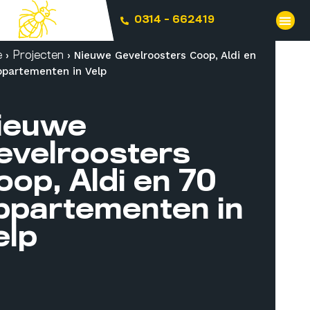
0314 - 662419
›
›
Nieuwe Gevelroosters Coop, Aldi en
e
Projecten
ppartementen in Velp
ieuwe
evelroosters
oop, Aldi en 70
ppartementen in
elp