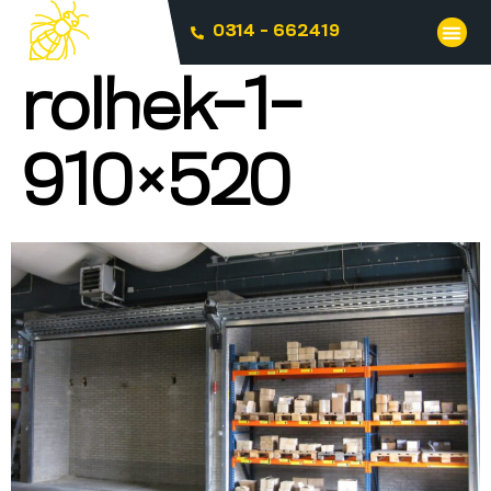
0314 - 662419
rolhek-1-
910×520