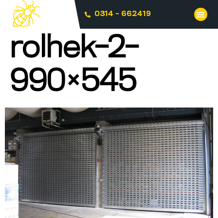
0314 - 662419
rolhek-2-
990×545