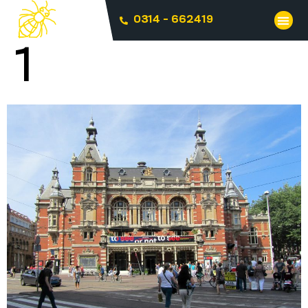
0314 - 662419
1