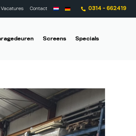
0314 - 662419
Vacatures
Contact
aragedeuren
Screens
Specials