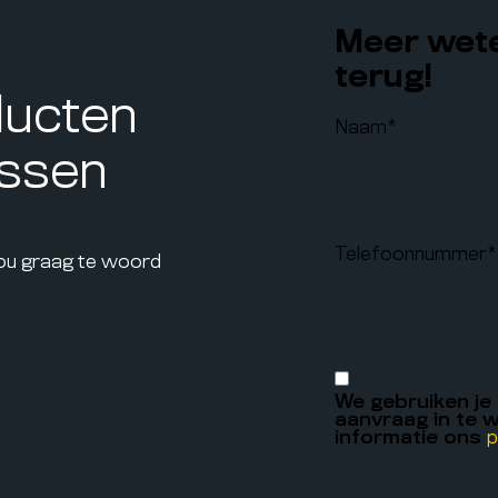
Meer wete
terug!
ducten
Naam
*
assen
Telefoonnummer
*
jou graag te woord
We gebruiken je
aanvraag in te w
informatie ons
p