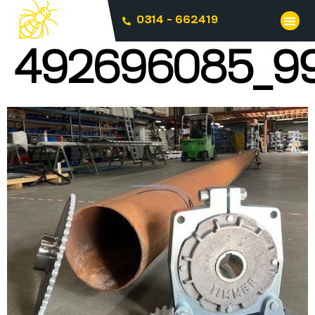
0314 - 662419
492696085_99