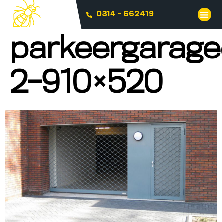
0314 - 662419
parkeergarage
2-910×520