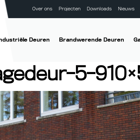
Over ons
Projecten
Downloads
Nieuws
Industriële Deuren
Brandwerende Deuren
G
agedeur-5-910