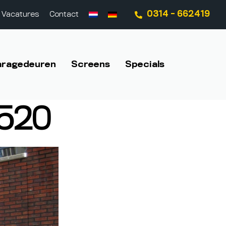
0314 - 662419
Vacatures
Contact
aragedeuren
Screens
Specials
×520