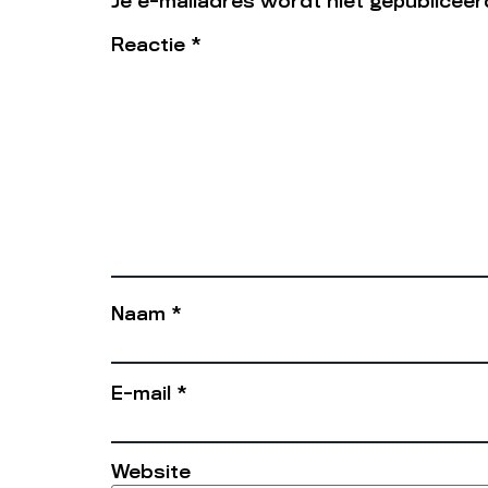
Je e-mailadres wordt niet gepubliceer
Reactie
*
Naam
*
E-mail
*
Website