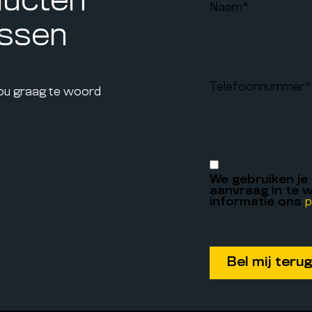
ducten
Naam
*
assen
Telefoonnummer
*
jou graag te woord
We gebruiken je
aanvraag in te w
informatie ons
p