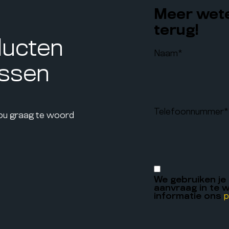
Meer wete
terug!
ducten
Naam
*
assen
Telefoonnummer
*
jou graag te woord
We gebruiken je
aanvraag in te w
informatie ons
p