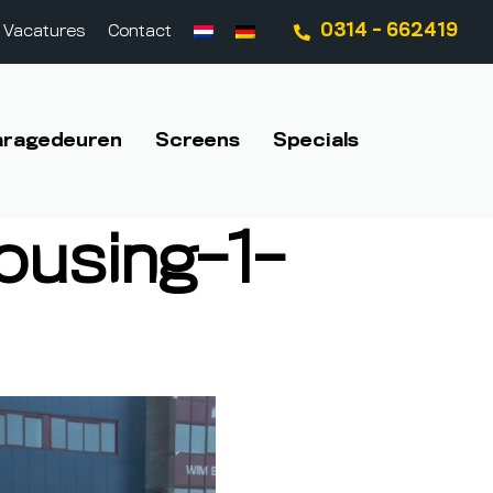
0314 - 662419
Vacatures
Contact
aragedeuren
Screens
Specials
ousing-1-