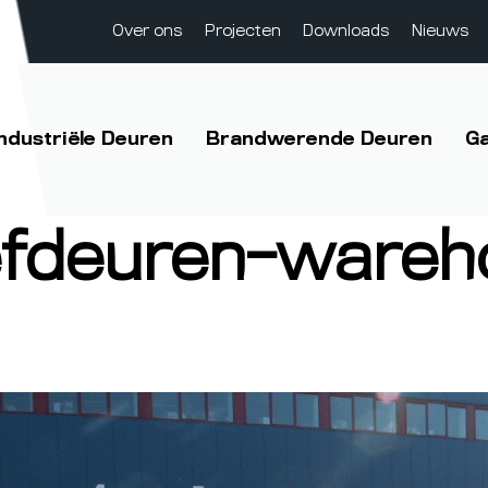
Over ons
Projecten
Downloads
Nieuws
Industriële Deuren
Brandwerende Deuren
G
efdeuren-wareh