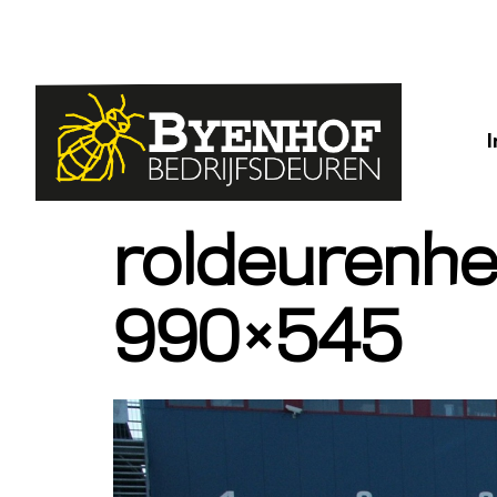
roldeurenh
990×545