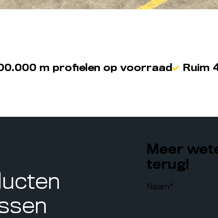
00.000 m profielen op voorraad
Ruim 4
Meer wete
terug!
ducten
Naam
*
assen