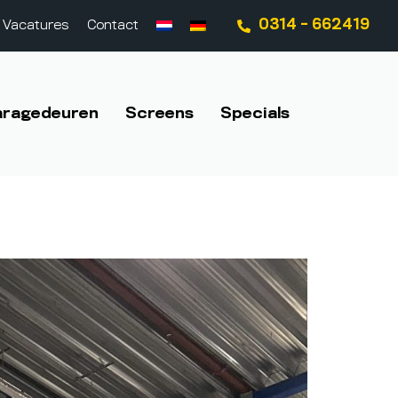
0314 - 662419
Vacatures
Contact
aragedeuren
Screens
Specials