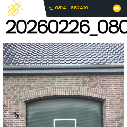
0314 - 662419
20260226_08