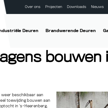
Over ons
Projecten
Downloads
Nieuws
Industriële Deuren
Brandwerende Deuren
G
agens bouwen in
hal weer beschikbaar aan
veel toewijding bouwen aan
optocht in ‘s-Heerenberg.