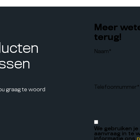
Meer wete
terug!
ducten
Naam
*
assen
Telefoonnummer
*
jou graag te woord
We gebruiken je
aanvraag in te w
informatie ons
p