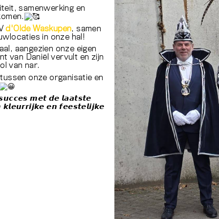
viteit, samenwerking en
komen.
CV
d'Olde Waskupen
, samen
wlocaties in onze hal!
iaal, aangezien onze eigen
nt van Daniël vervult en zijn
rol van nar.
 tussen onze organisatie en
𝙪𝙘𝙘𝙚𝙨 𝙢𝙚𝙩 𝙙𝙚 𝙡𝙖𝙖𝙩𝙨𝙩𝙚
𝙡𝙚𝙪𝙧𝙧𝙞𝙟𝙠𝙚 𝙚𝙣 𝙛𝙚𝙚𝙨𝙩𝙚𝙡𝙞𝙟𝙠𝙚