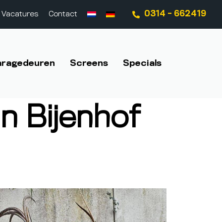
0314 - 662419
Vacatures
Contact
aragedeuren
Screens
Specials
 Bijenhof