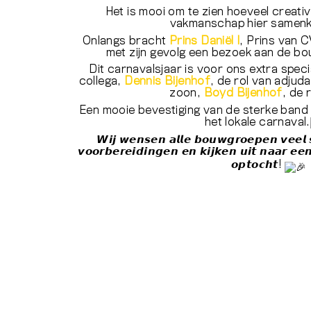
Het is mooi om te zien hoeveel creati
vakmanschap hier samen
Onlangs bracht
Prins Daniël I
, Prins van 
met zijn gevolg een bezoek aan de bou
Dit carnavalsjaar is voor ons extra spec
collega,
Dennis Bijenhof
, de rol van adjuda
zoon,
Boyd Bijenhof
, de 
Een mooie bevestiging van de sterke band
het lokale carnaval.
𝙒𝙞𝙟 𝙬𝙚𝙣𝙨𝙚𝙣 𝙖𝙡𝙡𝙚 𝙗𝙤𝙪𝙬𝙜𝙧𝙤𝙚𝙥𝙚𝙣 𝙫𝙚𝙚𝙡 
𝙫𝙤𝙤𝙧𝙗𝙚𝙧𝙚𝙞𝙙𝙞𝙣𝙜𝙚𝙣 𝙚𝙣 𝙠𝙞𝙟𝙠𝙚𝙣 𝙪𝙞𝙩 𝙣𝙖𝙖𝙧 𝙚𝙚𝙣 
𝙤𝙥𝙩𝙤𝙘𝙝𝙩!