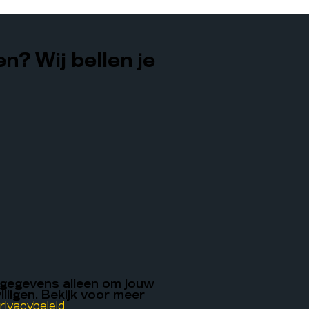
n? Wij bellen je
 gegevens alleen om jouw
illigen. Bekijk voor meer
rivacybeleid