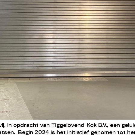
wij, in opdracht van Tiggelovend-Kok B.V., een ge
sen. Begin 2024 is het initiatief genomen tot h