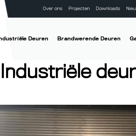
Over ons
Projecten
Downloads
Nie
Industriële Deuren
Brandwerende Deuren
G
:
Industriële deu