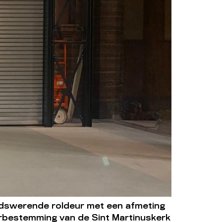
luidswerende roldeur met een afmeting
erbestemming van de Sint Martinuskerk