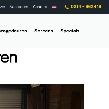
0314 - 662419
uws
Vacatures
Contact
aragedeuren
Screens
Specials
ren